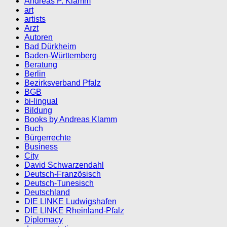
Andreas P. Klamm
art
artists
Arzt
Autoren
Bad Dürkheim
Baden-Württemberg
Beratung
Berlin
Bezirksverband Pfalz
BGB
bi-lingual
Bildung
Books by Andreas Klamm
Buch
Bürgerrechte
Business
City
David Schwarzendahl
Deutsch-Französisch
Deutsch-Tunesisch
Deutschland
DIE LINKE Ludwigshafen
DIE LINKE Rheinland-Pfalz
Diplomacy