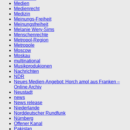
Medien
Medienrecht
Medizin
Meinungs-Freiheit
Meinungsfreiheit
Melanie Wery-Sims
Menschenrechte
Metropol-Region
Metropole
Moscow
Moskau
multinational
Musikprodukionen
Nachrichten
NDR
Neues Medien-Angebot: Horch amol aus Franken –
Online Archiv
Neustadt
news
News release
Niederlande
Norddeutscher Rundfunk
Nürnberg
Offener Kanal
Pakistan