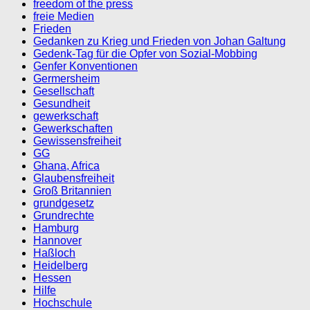
freedom of the press
freie Medien
Frieden
Gedanken zu Krieg und Frieden von Johan Galtung
Gedenk-Tag für die Opfer von Sozial-Mobbing
Genfer Konventionen
Germersheim
Gesellschaft
Gesundheit
gewerkschaft
Gewerkschaften
Gewissensfreiheit
GG
Ghana, Africa
Glaubensfreiheit
Groß Britannien
grundgesetz
Grundrechte
Hamburg
Hannover
Haßloch
Heidelberg
Hessen
Hilfe
Hochschule