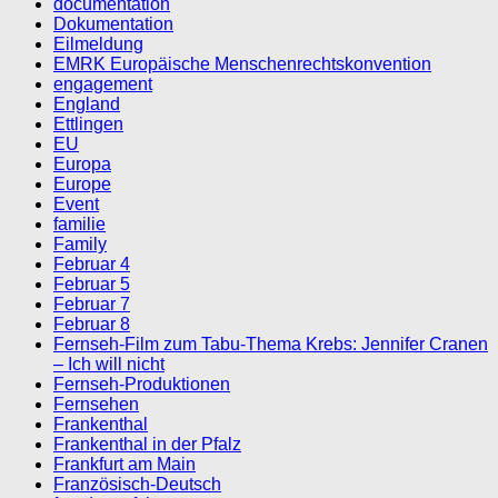
documentation
Dokumentation
Eilmeldung
EMRK Europäische Menschenrechtskonvention
engagement
England
Ettlingen
EU
Europa
Europe
Event
familie
Family
Februar 4
Februar 5
Februar 7
Februar 8
Fernseh-Film zum Tabu-Thema Krebs: Jennifer Cranen
– Ich will nicht
Fernseh-Produktionen
Fernsehen
Frankenthal
Frankenthal in der Pfalz
Frankfurt am Main
Französisch-Deutsch