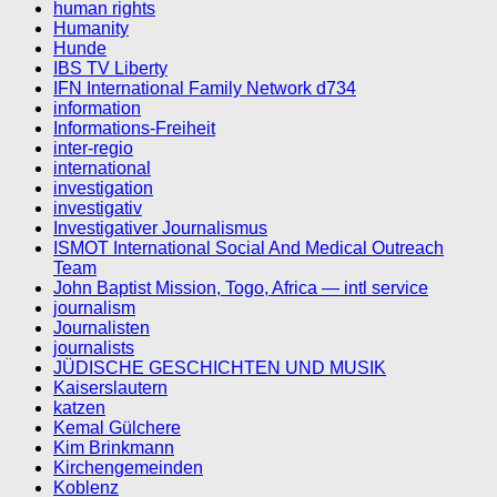
human rights
Humanity
Hunde
IBS TV Liberty
IFN International Family Network d734
information
Informations-Freiheit
inter-regio
international
investigation
investigativ
Investigativer Journalismus
ISMOT International Social And Medical Outreach
Team
John Baptist Mission, Togo, Africa — intl service
journalism
Journalisten
journalists
JÜDISCHE GESCHICHTEN UND MUSIK
Kaiserslautern
katzen
Kemal Gülchere
Kim Brinkmann
Kirchengemeinden
Koblenz