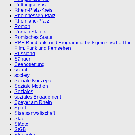
Rettungsdienst
Rhein-Pfalz-Kreis
Rheinhessen-Pfalz
Rheinland-Pfalz
Roman
Roman Statute
Römisches Statut
RPF Rundfunk- und Programmarbeitsgemeinschaft für
Film, Funk und Fernsehen
Russland
Sänger
Seenotrettung
social
society
Soziale Konzepte
Soziale Medien
Soziales
soziales Engagement
Speyer am Rhein
Sport
Staatsanwaltschaft
Stadt
Städte
StGB
Studenten