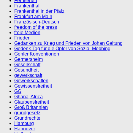
Fernsehen
Frankenthal
Frankenthal in der Pfalz
Frankfurt am Main
Französisch-Deutsch
freedom of the press
freie Medien
Frieden
Gedanken zu Krieg und Frieden von Johan Galtung
Gedenk-Tag für die Opfer von Sozial-Mobbing
Genfer Konventionen
Germersheim
Gesellschaft
Gesundheit
gewerkschaft
Gewerkschaften
Gewissensfreiheit
GG
Ghana, Africa
Glaubensfreiheit
Groß Britannien
grundgesetz
Grundrechte
Hamburg
Hannover