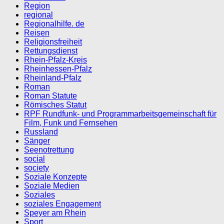
Region
regional
Regionalhilfe. de
Reisen
Religionsfreiheit
Rettungsdienst
Rhein-Pfalz-Kreis
Rheinhessen-Pfalz
Rheinland-Pfalz
Roman
Roman Statute
Römisches Statut
RPF Rundfunk- und Programmarbeitsgemeinschaft für
Film, Funk und Fernsehen
Russland
Sänger
Seenotrettung
social
society
Soziale Konzepte
Soziale Medien
Soziales
soziales Engagement
Speyer am Rhein
Sport