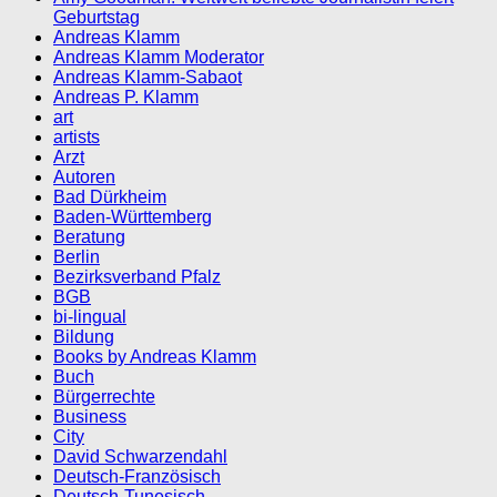
Geburtstag
Andreas Klamm
Andreas Klamm Moderator
Andreas Klamm-Sabaot
Andreas P. Klamm
art
artists
Arzt
Autoren
Bad Dürkheim
Baden-Württemberg
Beratung
Berlin
Bezirksverband Pfalz
BGB
bi-lingual
Bildung
Books by Andreas Klamm
Buch
Bürgerrechte
Business
City
David Schwarzendahl
Deutsch-Französisch
Deutsch-Tunesisch