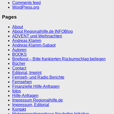
Comments feed
WordPress.org
Pages
About
About Regionalhilfe.de INFOBlog
ADVENT und Weihnachten
Andreas Klamm
Andreas Klamm-Sabaot
Autoren
BOOKS
Briefpost – Bitte frankierten Rückumschlag beilegen
Bücher
Contact
Editorial, Imprint
Fernseh- und Radio Berichte
Fernsehen
Finanzielle Hilfe-Anfragen
fotos
Hilfe-Anfragen
Impressum Regionalhilfe.de
Impressum, Editorial
Kontakt
Mehrgenerationenhaus Neuhofen Initiative