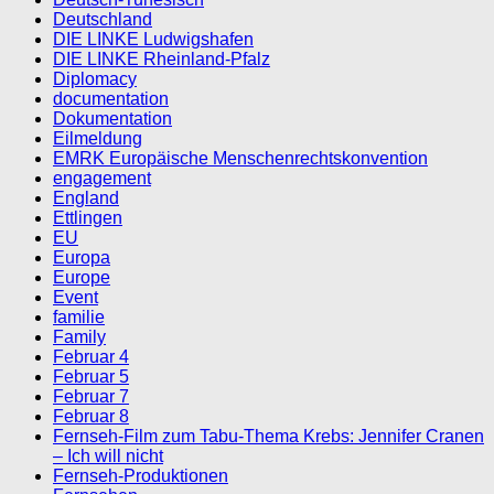
Deutschland
DIE LINKE Ludwigshafen
DIE LINKE Rheinland-Pfalz
Diplomacy
documentation
Dokumentation
Eilmeldung
EMRK Europäische Menschenrechtskonvention
engagement
England
Ettlingen
EU
Europa
Europe
Event
familie
Family
Februar 4
Februar 5
Februar 7
Februar 8
Fernseh-Film zum Tabu-Thema Krebs: Jennifer Cranen
– Ich will nicht
Fernseh-Produktionen