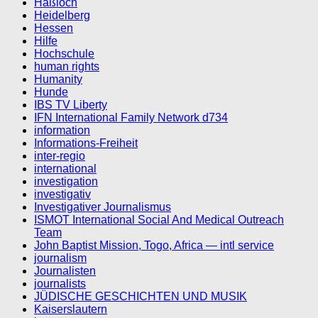
Haßloch
Heidelberg
Hessen
Hilfe
Hochschule
human rights
Humanity
Hunde
IBS TV Liberty
IFN International Family Network d734
information
Informations-Freiheit
inter-regio
international
investigation
investigativ
Investigativer Journalismus
ISMOT International Social And Medical Outreach
Team
John Baptist Mission, Togo, Africa — intl service
journalism
Journalisten
journalists
JÜDISCHE GESCHICHTEN UND MUSIK
Kaiserslautern