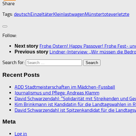
Share
Tags:
deutsch
Einzeltäter
Kleinlastwagen
Münster
tote
verletzte
Follow:
Frohe Ostern! Happy Passover! Frohe Fest- und
Next story
Lindner-Interview: „Wir müssen die Bedr
Previous story
Search for:
Recent Posts
ADD Stadtmeisterschaften im Mädchen-Fussball
Journalismus und Pflege: Andreas Klamm
David Schwarzendahl: “Solidarität mit Streikenden und Ge
Kim Brinkmann ist Kandidatin für die Landtagswahlen in R
David Schwarzendahl ist Spitzenkandidat für die Landtags
Meta
Log in