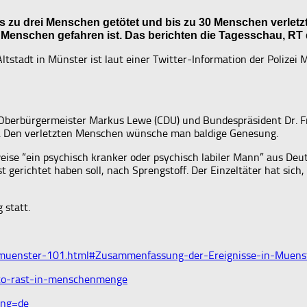
is zu drei Menschen getötet und bis zu 30 Menschen verletzt
 Menschen gefahren ist. Das berichten die Tagesschau, RT
tstadt in Münster ist laut einer Twitter-Information der Polizei M
, Oberbürgermeister Markus Lewe (CDU) und Bundespräsident Dr. F
er. Den verletzten Menschen wünsche man baldige Genesung.
ise “ein psychisch kranker oder psychisch labiler Mann” aus Deut
 gerichtet haben soll, nach Sprengstoff. Der Einzeltäter hat sich
 statt.
g-muenster-101.html#Zusammenfassung-der-Ereignisse-in-Muens
uto-rast-in-menschenmenge
ang=de