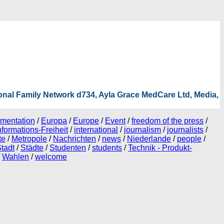
tional Family Network d734, Ayla Grace MedCare Ltd, Media,
mentation
/
Europa
/
Europe
/
Event
/
freedom of the press
/
nformations-Freiheit
/
international
/
journalism
/
journalists
/
te
/
Metropole
/
Nachrichten
/
news
/
Niederlande
/
people
/
tadt
/
Städte
/
Studenten
/
students
/
Technik - Produkt-
Wahlen
/
welcome