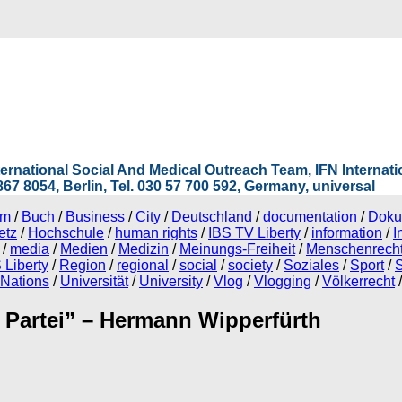
International Social And Medical Outreach Team, IFN Interna
67 8054, Berlin, Tel. 030 57 700 592, Germany, universal
mm
/
Buch
/
Business
/
City
/
Deutschland
/
documentation
/
Doku
etz
/
Hochschule
/
human rights
/
IBS TV Liberty
/
information
/
I
/
media
/
Medien
/
Medizin
/
Meinungs-Freiheit
/
Menschenrech
 Liberty
/
Region
/
regional
/
social
/
society
/
Soziales
/
Sport
/
S
 Nations
/
Universität
/
University
/
Vlog
/
Vlogging
/
Völkerrecht
/
e Partei” – Hermann Wipperfürth