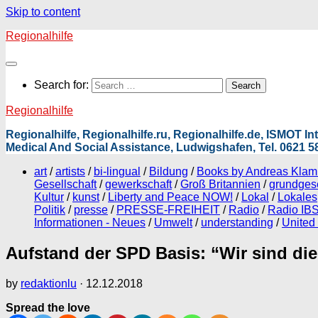
Skip to content
Regionalhilfe
Search for:
Regionalhilfe
Regionalhilfe, Regionalhilfe.ru, Regionalhilfe.de, ISMOT 
Medical And Social Assistance, Ludwigshafen, Tel. 0621 58
art
/
artists
/
bi-lingual
/
Bildung
/
Books by Andreas Kla
Gesellschaft
/
gewerkschaft
/
Groß Britannien
/
grundges
Kultur
/
kunst
/
Liberty and Peace NOW!
/
Lokal
/
Lokales
Politik
/
presse
/
PRESSE-FREIHEIT
/
Radio
/
Radio IBS
Informationen - Neues
/
Umwelt
/
understanding
/
United
Aufstand der SPD Basis: “Wir sind di
by
redaktionlu
·
12.12.2018
Spread the love