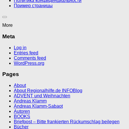
Политика конфиденциальности
Пример страницы
More
Meta
Log in
Entries feed
Comments feed
WordPress.org
Pages
About
About Regionalhilfe.de INFOBlog
ADVENT und Weihnachten
Andreas Klamm
Andreas Klamm-Sabaot
Autoren
BOOKS
Briefpost – Bitte frankierten Rückumschlag beilegen
Bücher