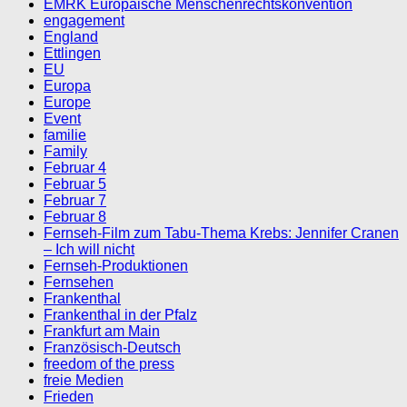
EMRK Europäische Menschenrechtskonvention
engagement
England
Ettlingen
EU
Europa
Europe
Event
familie
Family
Februar 4
Februar 5
Februar 7
Februar 8
Fernseh-Film zum Tabu-Thema Krebs: Jennifer Cranen
– Ich will nicht
Fernseh-Produktionen
Fernsehen
Frankenthal
Frankenthal in der Pfalz
Frankfurt am Main
Französisch-Deutsch
freedom of the press
freie Medien
Frieden