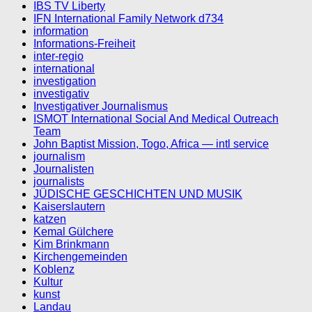
IBS TV Liberty
IFN International Family Network d734
information
Informations-Freiheit
inter-regio
international
investigation
investigativ
Investigativer Journalismus
ISMOT International Social And Medical Outreach
Team
John Baptist Mission, Togo, Africa — intl service
journalism
Journalisten
journalists
JÜDISCHE GESCHICHTEN UND MUSIK
Kaiserslautern
katzen
Kemal Gülchere
Kim Brinkmann
Kirchengemeinden
Koblenz
Kultur
kunst
Landau