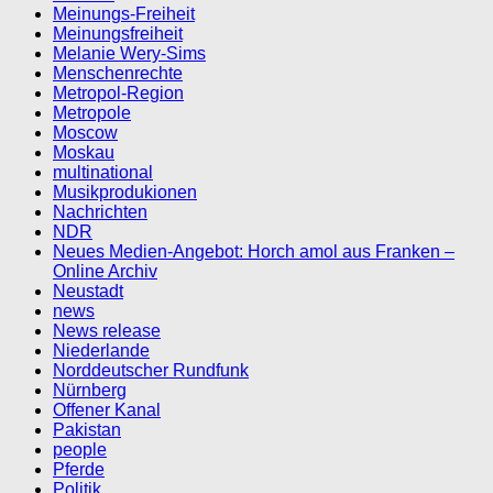
Meinungs-Freiheit
Meinungsfreiheit
Melanie Wery-Sims
Menschenrechte
Metropol-Region
Metropole
Moscow
Moskau
multinational
Musikprodukionen
Nachrichten
NDR
Neues Medien-Angebot: Horch amol aus Franken –
Online Archiv
Neustadt
news
News release
Niederlande
Norddeutscher Rundfunk
Nürnberg
Offener Kanal
Pakistan
people
Pferde
Politik