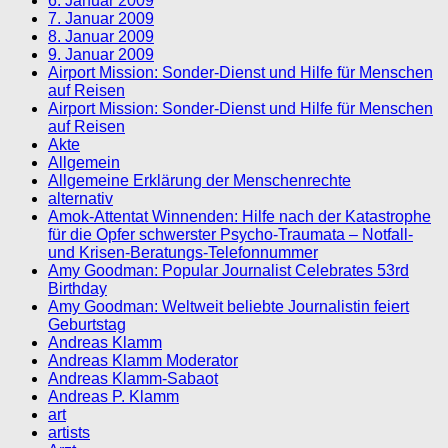
6. Januar 2009
7. Januar 2009
8. Januar 2009
9. Januar 2009
Airport Mission: Sonder-Dienst und Hilfe für Menschen
auf Reisen
Airport Mission: Sonder-Dienst und Hilfe für Menschen
auf Reisen
Akte
Allgemein
Allgemeine Erklärung der Menschenrechte
alternativ
Amok-Attentat Winnenden: Hilfe nach der Katastrophe
für die Opfer schwerster Psycho-Traumata – Notfall-
und Krisen-Beratungs-Telefonnummer
Amy Goodman: Popular Journalist Celebrates 53rd
Birthday
Amy Goodman: Weltweit beliebte Journalistin feiert
Geburtstag
Andreas Klamm
Andreas Klamm Moderator
Andreas Klamm-Sabaot
Andreas P. Klamm
art
artists