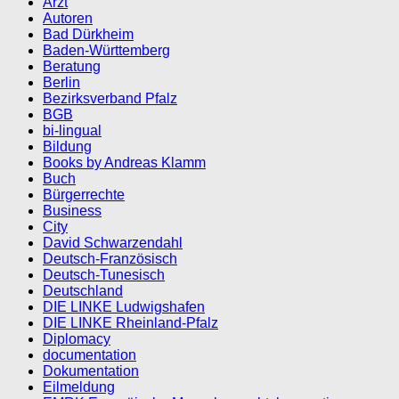
Arzt
Autoren
Bad Dürkheim
Baden-Württemberg
Beratung
Berlin
Bezirksverband Pfalz
BGB
bi-lingual
Bildung
Books by Andreas Klamm
Buch
Bürgerrechte
Business
City
David Schwarzendahl
Deutsch-Französisch
Deutsch-Tunesisch
Deutschland
DIE LINKE Ludwigshafen
DIE LINKE Rheinland-Pfalz
Diplomacy
documentation
Dokumentation
Eilmeldung