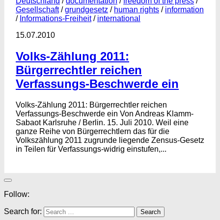
Deutschland
/
documentation
/
freedom of the press
/
Gesellschaft
/
grundgesetz
/
human rights
/
information
/
Informations-Freiheit
/
international
15.07.2010
Volks-Zählung 2011:
Bürgerrechtler reichen
Verfassungs-Beschwerde ein
Volks-Zählung 2011: Bürgerrechtler reichen
Verfassungs-Beschwerde ein Von Andreas Klamm-
Sabaot Karlsruhe / Berlin. 15. Juli 2010. Weil eine
ganze Reihe von Bürgerrechtlern das für die
Volkszählung 2011 zugrunde liegende Zensus-Gesetz
in Teilen für Verfassungs-widrig einstufen,...
Follow:
Search for: