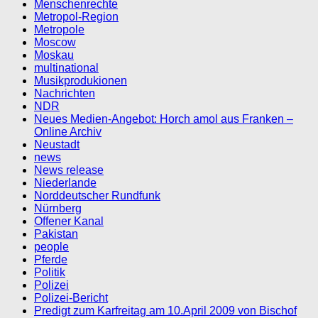
Menschenrechte
Metropol-Region
Metropole
Moscow
Moskau
multinational
Musikprodukionen
Nachrichten
NDR
Neues Medien-Angebot: Horch amol aus Franken –
Online Archiv
Neustadt
news
News release
Niederlande
Norddeutscher Rundfunk
Nürnberg
Offener Kanal
Pakistan
people
Pferde
Politik
Polizei
Polizei-Bericht
Predigt zum Karfreitag am 10.April 2009 von Bischof