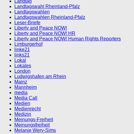
Landtag
Landtagswahl Rheinland-Pfalz
Landtagswahlen
Landtagswahlen Rheinland-Pfalz
Leser-Briefe
Liberty and Peace NOW!
Liberty and Peace NOW! HR
Liberty and Peace NOW! Human Rights Reporters
Limburgerhof
linke21
links21
Lokal
Lokales
London
Ludwigshafen am Rhein
Mainz
Mannheim
media
Media Call
Medien
Medienrecht
Medizin
Meinungs-Freiheit
Meinungsfreiheit
Melanie Wery-Sims