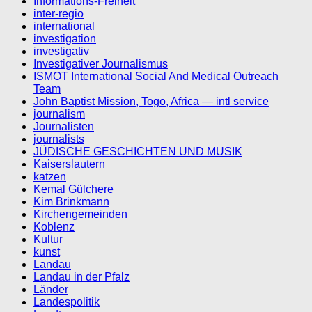
Informations-Freiheit
inter-regio
international
investigation
investigativ
Investigativer Journalismus
ISMOT International Social And Medical Outreach
Team
John Baptist Mission, Togo, Africa — intl service
journalism
Journalisten
journalists
JÜDISCHE GESCHICHTEN UND MUSIK
Kaiserslautern
katzen
Kemal Gülchere
Kim Brinkmann
Kirchengemeinden
Koblenz
Kultur
kunst
Landau
Landau in der Pfalz
Länder
Landespolitik