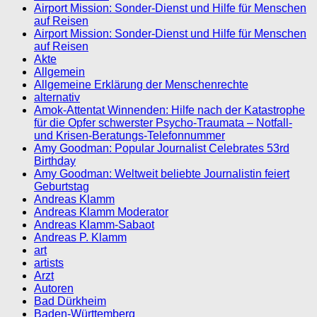
Airport Mission: Sonder-Dienst und Hilfe für Menschen
auf Reisen
Airport Mission: Sonder-Dienst und Hilfe für Menschen
auf Reisen
Akte
Allgemein
Allgemeine Erklärung der Menschenrechte
alternativ
Amok-Attentat Winnenden: Hilfe nach der Katastrophe
für die Opfer schwerster Psycho-Traumata – Notfall-
und Krisen-Beratungs-Telefonnummer
Amy Goodman: Popular Journalist Celebrates 53rd
Birthday
Amy Goodman: Weltweit beliebte Journalistin feiert
Geburtstag
Andreas Klamm
Andreas Klamm Moderator
Andreas Klamm-Sabaot
Andreas P. Klamm
art
artists
Arzt
Autoren
Bad Dürkheim
Baden-Württemberg