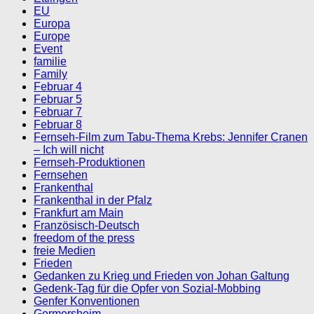
EU
Europa
Europe
Event
familie
Family
Februar 4
Februar 5
Februar 7
Februar 8
Fernseh-Film zum Tabu-Thema Krebs: Jennifer Cranen
– Ich will nicht
Fernseh-Produktionen
Fernsehen
Frankenthal
Frankenthal in der Pfalz
Frankfurt am Main
Französisch-Deutsch
freedom of the press
freie Medien
Frieden
Gedanken zu Krieg und Frieden von Johan Galtung
Gedenk-Tag für die Opfer von Sozial-Mobbing
Genfer Konventionen
Germersheim