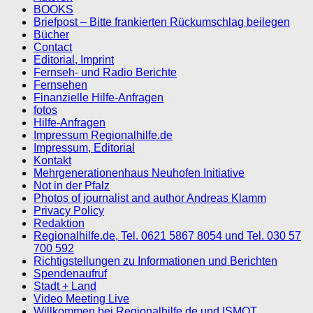
BOOKS
Briefpost – Bitte frankierten Rückumschlag beilegen
Bücher
Contact
Editorial, Imprint
Fernseh- und Radio Berichte
Fernsehen
Finanzielle Hilfe-Anfragen
fotos
Hilfe-Anfragen
Impressum Regionalhilfe.de
Impressum, Editorial
Kontakt
Mehrgenerationenhaus Neuhofen Initiative
Not in der Pfalz
Photos of journalist and author Andreas Klamm
Privacy Policy
Redaktion
Regionalhilfe.de, Tel. 0621 5867 8054 und Tel. 030 57
700 592
Richtigstellungen zu Informationen und Berichten
Spendenaufruf
Stadt + Land
Video Meeting Live
Willkommen bei Regionalhilfe.de und ISMOT