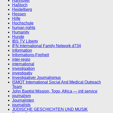
Hannover
Haßloch
Heidelberg
Hessen
Hilfe
Hochschule
human rights
Humanity
Hunde
IBS TV Liberty
IFN International Family Network d734
information
Informations-Freiheit
inter-regio
international
investigation
investigativ
Investigativer Journalismus
ISMOT International Social And Medical Outreach
Team
John Baptist Mission, Togo, Africa — intl service
journalism
Journalisten
journalists
JÜDISCHE GESCHICHTEN UND MUSIK