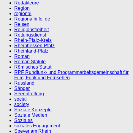
Redakteure
Region
regional
Regionalhilfe. de
Reisen
Religionsfreiheit
Rettungsdienst
Rhein-Pfalz-Kreis
Rheinhessen-Pfalz
Rheinland-Pfalz
Roman
Roman Statute
Römisches Statut
RPF Rundfunk- und Programmarbeitsgemeinschaft für
Film, Funk und Fernsehen
Russland
Sänger
Seenotrettung
social
society
Soziale Konzepte
Soziale Medien
Soziales
soziales Engagement
Speyer am Rhein