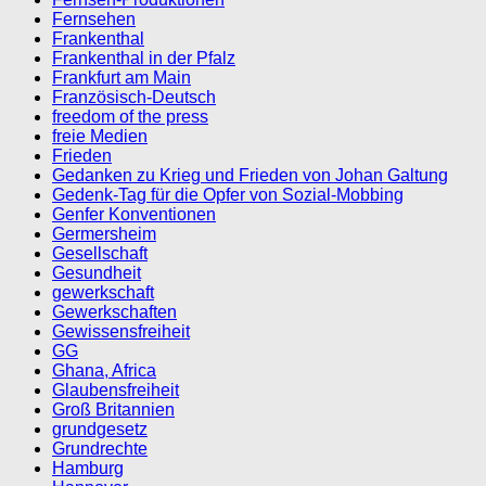
Fernsehen
Frankenthal
Frankenthal in der Pfalz
Frankfurt am Main
Französisch-Deutsch
freedom of the press
freie Medien
Frieden
Gedanken zu Krieg und Frieden von Johan Galtung
Gedenk-Tag für die Opfer von Sozial-Mobbing
Genfer Konventionen
Germersheim
Gesellschaft
Gesundheit
gewerkschaft
Gewerkschaften
Gewissensfreiheit
GG
Ghana, Africa
Glaubensfreiheit
Groß Britannien
grundgesetz
Grundrechte
Hamburg