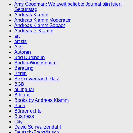
Amy Goodman: Weltweit beliebte Journalistin feiert
Geburtstag
Andreas Klamm
Andreas Klamm Moderator
Andreas Klamm-Sabaot
Andreas P. Klamm
art
artists
Arzt
Autoren
Bad Dürkheim
Baden-Württemberg
Beratung
Berlin
Bezirksverband Pfalz
BGB
bi-lingual
Bildung
Books by Andreas Klamm
Buch
Bürgerrechte
Business
City
David Schwarzendahl
Deutsch-Französisch