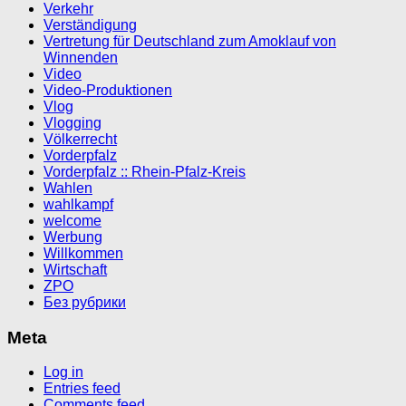
Verkehr
Verständigung
Vertretung für Deutschland zum Amoklauf von
Winnenden
Video
Video-Produktionen
Vlog
Vlogging
Völkerrecht
Vorderpfalz
Vorderpfalz :: Rhein-Pfalz-Kreis
Wahlen
wahlkampf
welcome
Werbung
Willkommen
Wirtschaft
ZPO
Без рубрики
Meta
Log in
Entries feed
Comments feed