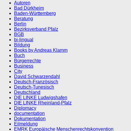
Autoren
Bad Dürkheim
Baden-Württemberg
Beratung
Berlin
Bezirksverband Pfalz
BGB
bi-lingual
Bildung
Books by Andreas Klamm
Buch
Bürgerrechte
Business
City
David Schwarzendahl
Deutsch-Französisch
Deutsch-Tunesisch
Deutschland
DIE LINKE Ludwigshafen
DIE LINKE Rheinland-Pfalz
Diplomacy
documentation
Dokumentation
Eilmeldung
EMRK Europäische Menschenrechtskonvention