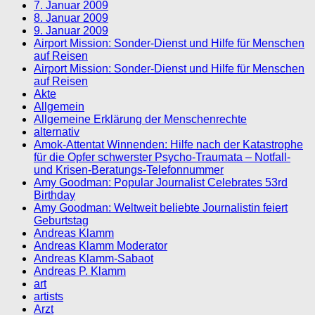
7. Januar 2009
8. Januar 2009
9. Januar 2009
Airport Mission: Sonder-Dienst und Hilfe für Menschen
auf Reisen
Airport Mission: Sonder-Dienst und Hilfe für Menschen
auf Reisen
Akte
Allgemein
Allgemeine Erklärung der Menschenrechte
alternativ
Amok-Attentat Winnenden: Hilfe nach der Katastrophe
für die Opfer schwerster Psycho-Traumata – Notfall-
und Krisen-Beratungs-Telefonnummer
Amy Goodman: Popular Journalist Celebrates 53rd
Birthday
Amy Goodman: Weltweit beliebte Journalistin feiert
Geburtstag
Andreas Klamm
Andreas Klamm Moderator
Andreas Klamm-Sabaot
Andreas P. Klamm
art
artists
Arzt