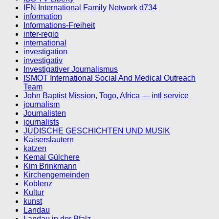
IFN International Family Network d734
information
Informations-Freiheit
inter-regio
international
investigation
investigativ
Investigativer Journalismus
ISMOT International Social And Medical Outreach
Team
John Baptist Mission, Togo, Africa — intl service
journalism
Journalisten
journalists
JÜDISCHE GESCHICHTEN UND MUSIK
Kaiserslautern
katzen
Kemal Gülchere
Kim Brinkmann
Kirchengemeinden
Koblenz
Kultur
kunst
Landau
Landau in der Pfalz