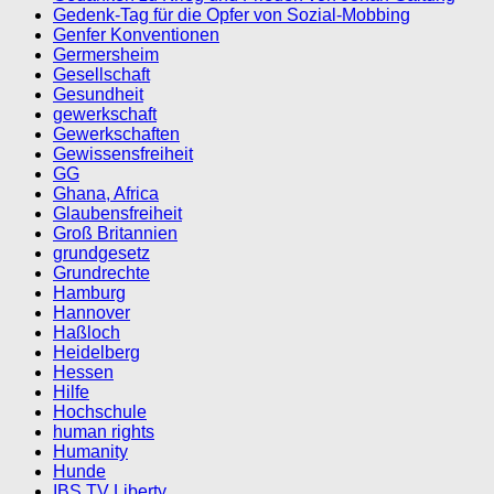
Gedenk-Tag für die Opfer von Sozial-Mobbing
Genfer Konventionen
Germersheim
Gesellschaft
Gesundheit
gewerkschaft
Gewerkschaften
Gewissensfreiheit
GG
Ghana, Africa
Glaubensfreiheit
Groß Britannien
grundgesetz
Grundrechte
Hamburg
Hannover
Haßloch
Heidelberg
Hessen
Hilfe
Hochschule
human rights
Humanity
Hunde
IBS TV Liberty