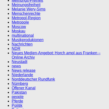
Meinungs-Freiheit
Meinungsfreiheit
Melanie Wery-Sims
Menschenrechte
Metropol-Region
Metropole
Moscow
Moskau
multinational
Musikprodukionen
Nachrichten
NDR
Neues Medien-Angebot: Horch amol aus Franken –
Online Archiv
Neustadt
news
News release
Niederlande
Norddeutscher Rundfunk
Nürnberg
Offener Kanal
Pakistan
people
Pferde
Politik