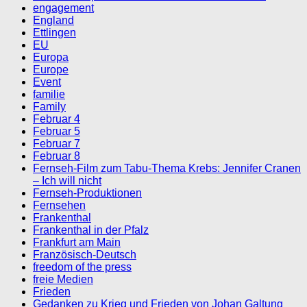
engagement
England
Ettlingen
EU
Europa
Europe
Event
familie
Family
Februar 4
Februar 5
Februar 7
Februar 8
Fernseh-Film zum Tabu-Thema Krebs: Jennifer Cranen
– Ich will nicht
Fernseh-Produktionen
Fernsehen
Frankenthal
Frankenthal in der Pfalz
Frankfurt am Main
Französisch-Deutsch
freedom of the press
freie Medien
Frieden
Gedanken zu Krieg und Frieden von Johan Galtung