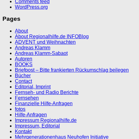
Comments feed
WordPress.org
Pages
About
About Regionalhilfe.de INFOBlog
ADVENT und Weihnachten
Andreas Klamm
Andreas Klamm-Sabaot
Autoren
BOOKS
Briefpost – Bitte frankierten Rückumschlag beilegen
Bücher
Contact
Editorial, Imprint
Fernseh- und Radio Berichte
Fernsehen
Finanzielle Hilfe-Anfragen
fotos
Hilfe-Anfragen
Impressum Regionalhilfe.de
Impressum, Editorial
Kontakt
Mehrgenerationenhaus Neuhofen Initiative