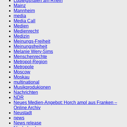
Ludwigshafen am Rhein
Mainz
Mannheim
media
Media Call
Medien
Medienrecht
Medizin
Meinungs-Freiheit
Meinungsfreiheit
Melanie Wery-Sims
Menschenrechte
Metropol-Region
Metropole
Moscow
Moskau
multinational
Musikprodukionen
Nachrichten
NDR
Neues Medien-Angebot: Horch amol aus Franken –
Online Archiv
Neustadt
news
News release