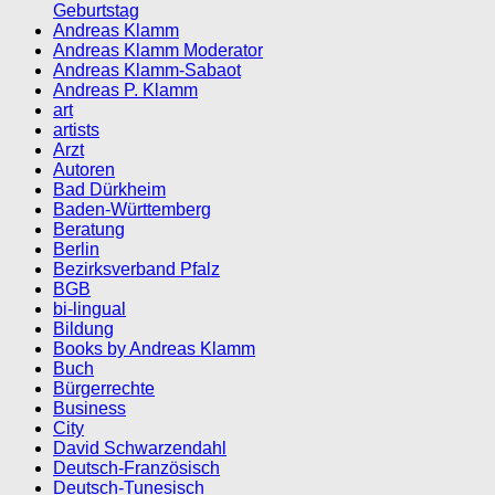
Geburtstag
Andreas Klamm
Andreas Klamm Moderator
Andreas Klamm-Sabaot
Andreas P. Klamm
art
artists
Arzt
Autoren
Bad Dürkheim
Baden-Württemberg
Beratung
Berlin
Bezirksverband Pfalz
BGB
bi-lingual
Bildung
Books by Andreas Klamm
Buch
Bürgerrechte
Business
City
David Schwarzendahl
Deutsch-Französisch
Deutsch-Tunesisch