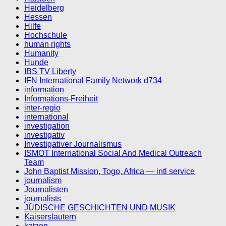
Heidelberg
Hessen
Hilfe
Hochschule
human rights
Humanity
Hunde
IBS TV Liberty
IFN International Family Network d734
information
Informations-Freiheit
inter-regio
international
investigation
investigativ
Investigativer Journalismus
ISMOT International Social And Medical Outreach
Team
John Baptist Mission, Togo, Africa — intl service
journalism
Journalisten
journalists
JÜDISCHE GESCHICHTEN UND MUSIK
Kaiserslautern
katzen