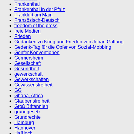
Frankenthal
Frankenthal in der Pfalz
Frankfurt am Main
Französisch-Deutsch
freedom of the press
freie Medien
Frieden
Gedanken zu Krieg und Frieden von Johan Galtung
Gedenk-Tag für die Opfer von Sozial-Mobbing
Genfer Konventionen
Germersheim
Gesellschaft
Gesundheit
gewerkschaft
Gewerkschaften
Gewissensfreiheit
GG
Ghana, Africa
Glaubensfreiheit
Groß Britannien
grundgesetz
Grundrechte
Hamburg
Hannover
Haßloch