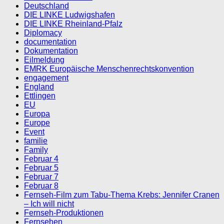
Deutschland
DIE LINKE Ludwigshafen
DIE LINKE Rheinland-Pfalz
Diplomacy
documentation
Dokumentation
Eilmeldung
EMRK Europäische Menschenrechtskonvention
engagement
England
Ettlingen
EU
Europa
Europe
Event
familie
Family
Februar 4
Februar 5
Februar 7
Februar 8
Fernseh-Film zum Tabu-Thema Krebs: Jennifer Cranen
– Ich will nicht
Fernseh-Produktionen
Fernsehen