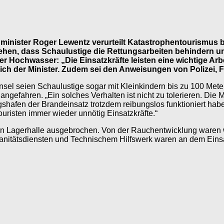
nenminister Roger Lewentz verurteilt Katastrophentourism
en, dass Schaulustige die Rettungsarbeiten behindern und
r Hochwasser: „Die Einsatzkräfte leisten eine wichtige Arb
ich der Minister. Zudem sei den Anweisungen von Polizei, 
nsel seien Schaulustige sogar mit Kleinkindern bis zu 100 Me
 angefahren. „Ein solches Verhalten ist nicht zu tolerieren. D
gshafen der Brandeinsatz trotzdem reibungslos funktioniert habe
risten immer wieder unnötig Einsatzkräfte.“
lten Lagerhalle ausgebrochen. Von der Rauchentwicklung waren
Sanitätsdiensten und Technischem Hilfswerk waren an dem Einsat