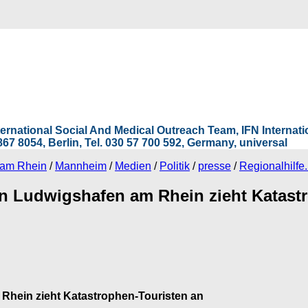
International Social And Medical Outreach Team, IFN Interna
67 8054, Berlin, Tel. 030 57 700 592, Germany, universal
 am Rhein
/
Mannheim
/
Medien
/
Politik
/
presse
/
Regionalhilfe.
n Ludwigshafen am Rhein zieht Katast
Rhein zieht Katastrophen-Touristen an